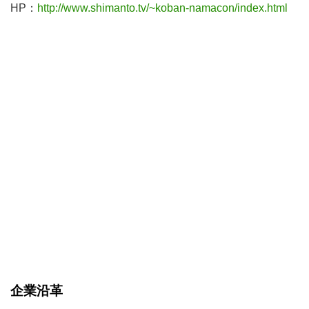
HP：
http://www.shimanto.tv/~koban-namacon/index.html
企業沿革