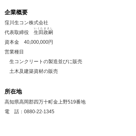
企業概要
窪川生コン株式会社
いくた
まさし
代表取締役
生田
政嗣
資本金 40,000,000円
営業種目
生コンクリートの製造並びに販売
土木及建築資材の販売
所在地
高知県高岡郡四万十町金上野519番地
電 話：0880-22-1345